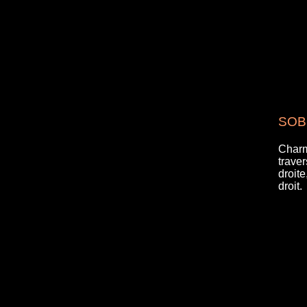
SOB
Charm
traver
droit
droit.