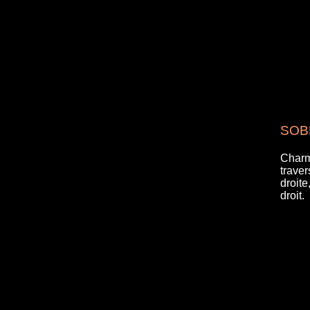
SOBR
Charm
traver
droit
droit.