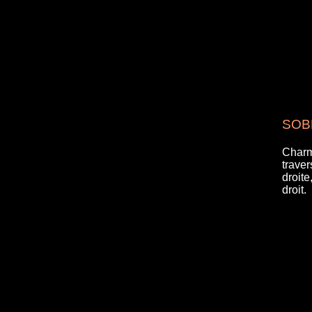
SOBR
Charm
traver
droit
droit.