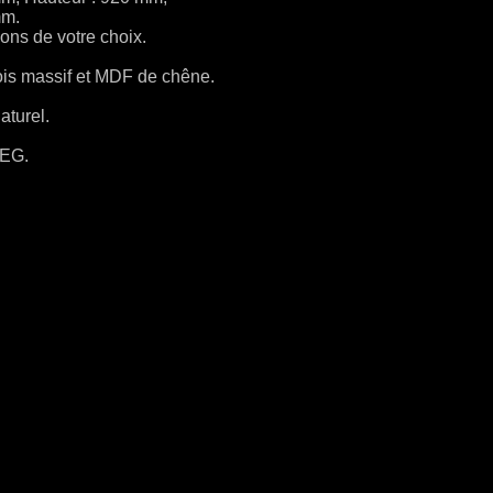
mm.
ions de votre choix.
is massif et MDF de chêne.
aturel.
PEG.
.