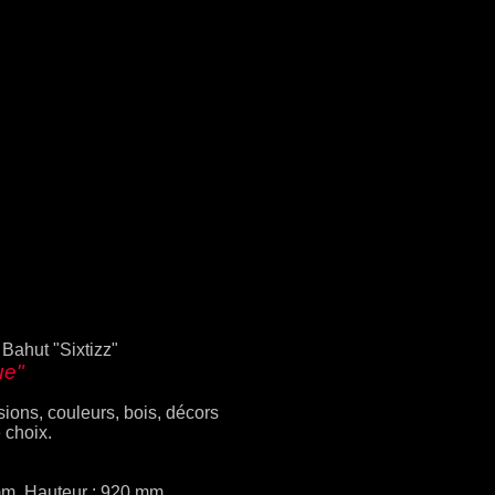
ahut "Sixtizz"
ue"
ons, couleurs, bois, décors
e choix.
m, Hauteur : 920 mm,