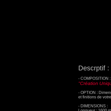
Descrptif :
- COMPOSITION : B
"Création Uniq
- OPTION : Dimensi
et finitions de votr
- DIMENSIONS :
Longueur : 1600 m