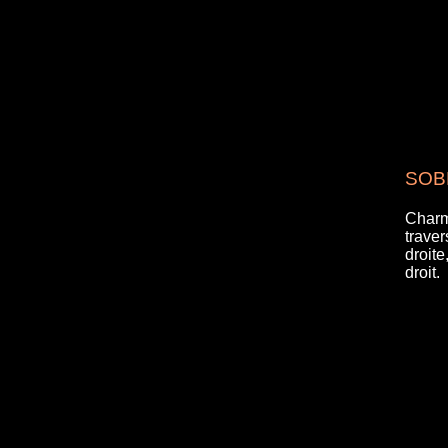
SOBR
Charm
traver
droit
droit.